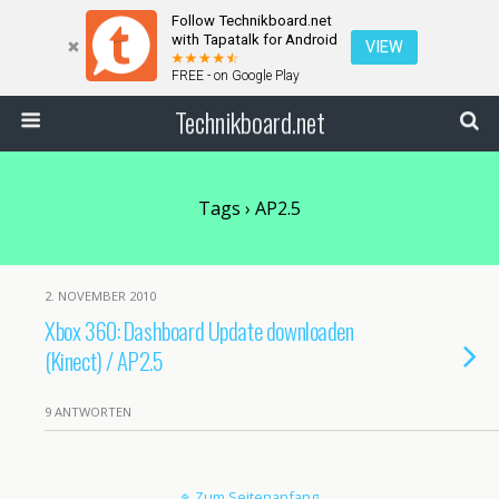
Follow Technikboard.net
with Tapatalk for Android
VIEW
FREE - on Google Play
Technikboard.net
Tags › AP2.5
2. NOVEMBER 2010
Xbox 360: Dashboard Update downloaden
(Kinect) / AP2.5
9 ANTWORTEN
Zum Seitenanfang