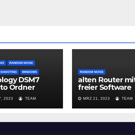
AS
RANDOM NOISE
ESHOOTING
WINDOWS
RANDOM NOISE
ology DSM7
alten Router mi
to Ordner
freier Software
ennen
verbessern und
7, 2023
TEAM
MRZ 21, 2023
TEAM
wieder sicher
machen (wenn E
EoS): OpenWrt