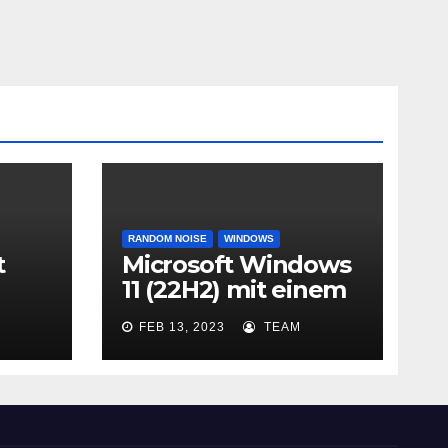
RANDOM NOISE
WINDOWS
t
Microsoft Windows
11 (22H2) mit einem
lokalen Konto ohne
FEB 13, 2023
TEAM
Microsoft Konto
oL /
installieren