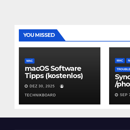
YOU MISSED
MAC
N
MAC
macOS Software
TROUBL
Tipps (kostenlos)
Syn
/pho
DEZ 30, 2025
umb
SEP 
TECHNIKBOARD