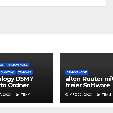
AS
RANDOM NOISE
ESHOOTING
WINDOWS
RANDOM NOISE
ology DSM7
alten Router mi
to Ordner
freier Software
ennen
verbessern und
7, 2023
TEAM
MRZ 21, 2023
TEAM
wieder sicher
machen (wenn E
EoS): OpenWrt