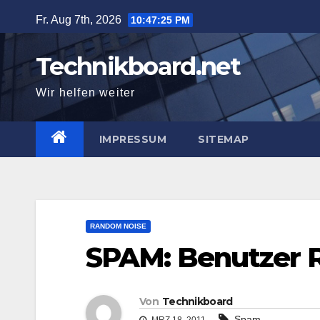
Zum
Fr. Aug 7th, 2026
10:47:25 PM
Inhalt
springen
Technikboard.net
Wir helfen weiter
IMPRESSUM
SITEMAP
RANDOM NOISE
SPAM: Benutzer R
Von
Technikboard
Spam