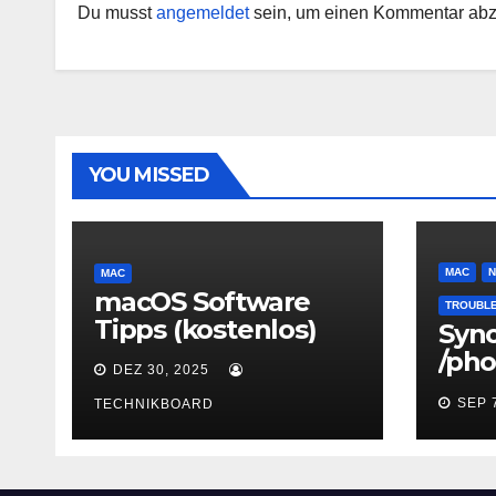
Du musst
angemeldet
sein, um einen Kommentar ab
YOU MISSED
MAC
N
MAC
macOS Software
TROUBL
Tipps (kostenlos)
Syn
/pho
DEZ 30, 2025
umb
SEP 
TECHNIKBOARD