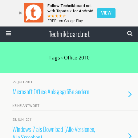
Follow Technikboard.net
with Tapatalk for Android
VIEW
FREE - on Google Play
Technikboard.net
Tags › Office 2010
29. JULI 2011
Microsoft Office Anlagegröße ändern
KEINE ANTWORT
28. JUNI 2011
Windows 7 als Download (Alle Versionen,
Alle Sprachen)