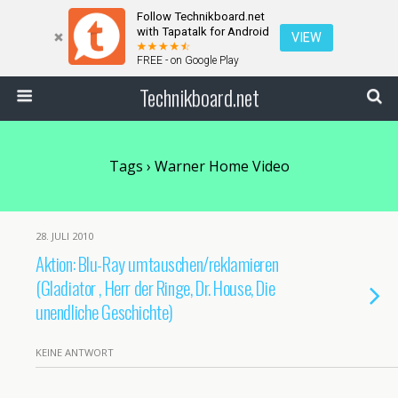
Follow Technikboard.net
with Tapatalk for Android
VIEW
FREE - on Google Play
Technikboard.net
Tags › Warner Home Video
28. JULI 2010
Aktion: Blu-Ray umtauschen/reklamieren
(Gladiator , Herr der Ringe, Dr. House, Die
unendliche Geschichte)
KEINE ANTWORT