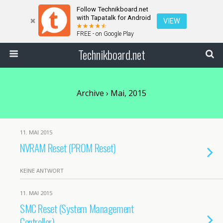
Follow Technikboard.net
with Tapatalk for Android
VIEW
FREE - on Google Play
Technikboard.net
Archive › Mai, 2015
11. MAI 2015
NVRAM Reset (PROM Reset)
KEINE ANTWORT
11. MAI 2015
SMC Reset (System Management
Controller)